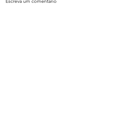
Escreva um comentário
Estamos na Wilder. Leia as
Um Pé na M
notícias
Formação d
CONTACTO
bluetide.project@gmail.com
mare@mare-centre.pt